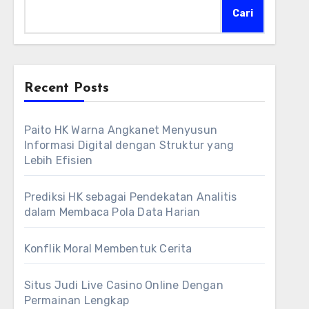
Cari
Recent Posts
Paito HK Warna Angkanet Menyusun
Informasi Digital dengan Struktur yang
Lebih Efisien
Prediksi HK sebagai Pendekatan Analitis
dalam Membaca Pola Data Harian
Konflik Moral Membentuk Cerita
Situs Judi Live Casino Online Dengan
Permainan Lengkap