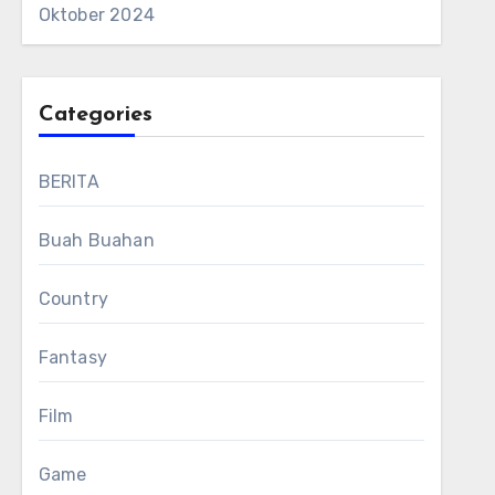
Oktober 2024
Categories
BERITA
Buah Buahan
Country
Fantasy
Film
Game