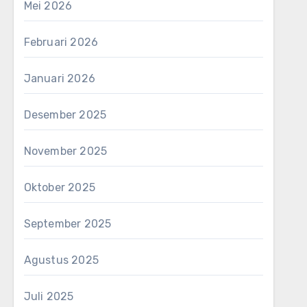
Mei 2026
Februari 2026
Januari 2026
Desember 2025
November 2025
Oktober 2025
September 2025
Agustus 2025
Juli 2025