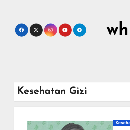
Skip
to
content
wh
Kesehatan Gizi
Keseha