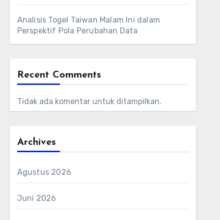
Analisis Togel Taiwan Malam Ini dalam
Perspektif Pola Perubahan Data
Recent Comments
Tidak ada komentar untuk ditampilkan.
Archives
Agustus 2026
Juni 2026