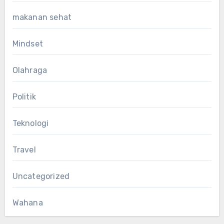
makanan sehat
Mindset
Olahraga
Politik
Teknologi
Travel
Uncategorized
Wahana