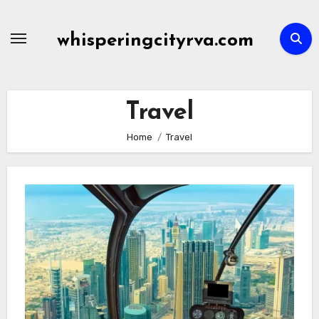
Skip
to
whisperingcityrva.com
content
Travel
Home
Travel