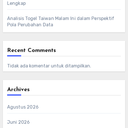
Lengkap
Analisis Togel Taiwan Malam Ini dalam Perspektif
Pola Perubahan Data
Recent Comments
Tidak ada komentar untuk ditampilkan.
Archives
Agustus 2026
Juni 2026