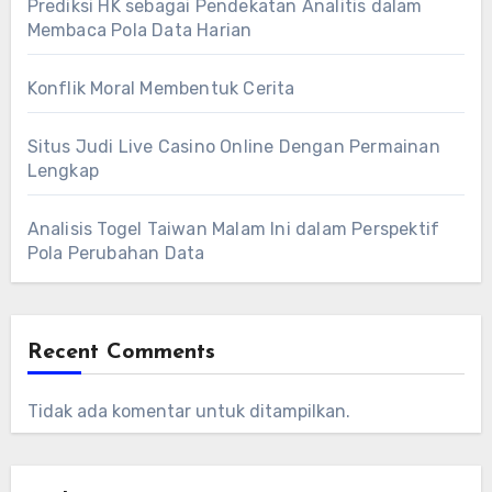
Prediksi HK sebagai Pendekatan Analitis dalam
Membaca Pola Data Harian
Konflik Moral Membentuk Cerita
Situs Judi Live Casino Online Dengan Permainan
Lengkap
Analisis Togel Taiwan Malam Ini dalam Perspektif
Pola Perubahan Data
Recent Comments
Tidak ada komentar untuk ditampilkan.