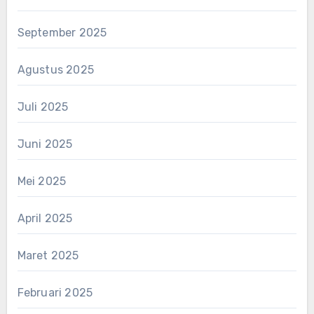
September 2025
Agustus 2025
Juli 2025
Juni 2025
Mei 2025
April 2025
Maret 2025
Februari 2025