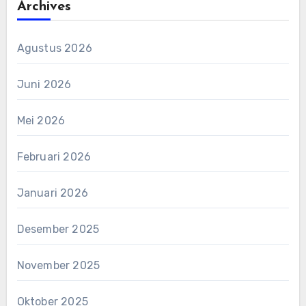
Archives
Agustus 2026
Juni 2026
Mei 2026
Februari 2026
Januari 2026
Desember 2025
November 2025
Oktober 2025