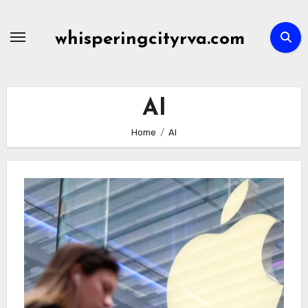
Skip
to
whisperingcityrva.com
content
AI
Home
AI