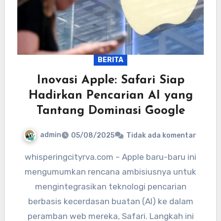
BERITA
Inovasi Apple: Safari Siap
Hadirkan Pencarian AI yang
Tantang Dominasi Google
admin
05/08/2025
Tidak ada komentar
whisperingcityrva.com – Apple baru-baru ini
mengumumkan rencana ambisiusnya untuk
mengintegrasikan teknologi pencarian
berbasis kecerdasan buatan (AI) ke dalam
peramban web mereka, Safari. Langkah ini