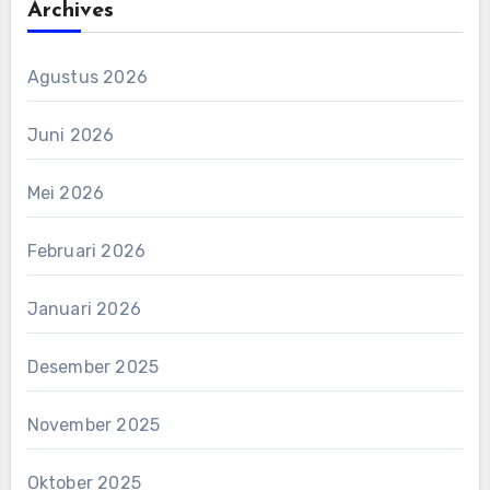
Archives
Agustus 2026
Juni 2026
Mei 2026
Februari 2026
Januari 2026
Desember 2025
November 2025
Oktober 2025