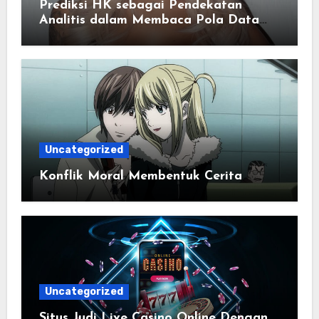
Prediksi HK sebagai Pendekatan
Analitis dalam Membaca Pola Data
Harian
Uncategorized
Konflik Moral Membentuk Cerita
Uncategorized
Situs Judi Live Casino Online Dengan