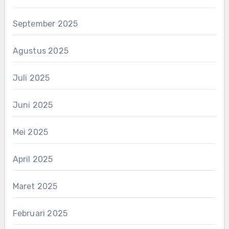
September 2025
Agustus 2025
Juli 2025
Juni 2025
Mei 2025
April 2025
Maret 2025
Februari 2025