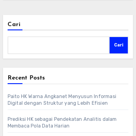
Cari
Cari
Recent Posts
Paito HK Warna Angkanet Menyusun Informasi
Digital dengan Struktur yang Lebih Efisien
Prediksi HK sebagai Pendekatan Analitis dalam
Membaca Pola Data Harian