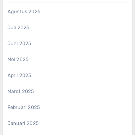
Agustus 2025
Juli 2025
Juni 2025
Mei 2025
April 2025
Maret 2025
Februari 2025
Januari 2025