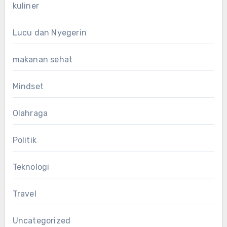
kuliner
Lucu dan Nyegerin
makanan sehat
Mindset
Olahraga
Politik
Teknologi
Travel
Uncategorized