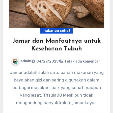
makanan sehat
Jamur dan Manfaatnya untuk
Kesehatan Tubuh
admin
04/27/2025
Tidak ada komentar
Jamur adalah salah satu bahan makanan yang
kaya akan gizi dan sering digunakan dalam
berbagai masakan, baik yang sehat maupun
yang lezat. Trisula88 Meskipun tidak
mengandung banyak kalori, jamur kaya…