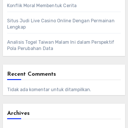
Konflik Moral Membentuk Cerita
Situs Judi Live Casino Online Dengan Permainan
Lengkap
Analisis Togel Taiwan Malam Ini dalam Perspektif
Pola Perubahan Data
Recent Comments
Tidak ada komentar untuk ditampilkan.
Archives