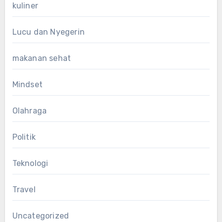
kuliner
Lucu dan Nyegerin
makanan sehat
Mindset
Olahraga
Politik
Teknologi
Travel
Uncategorized