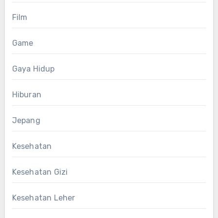
Film
Game
Gaya Hidup
Hiburan
Jepang
Kesehatan
Kesehatan Gizi
Kesehatan Leher