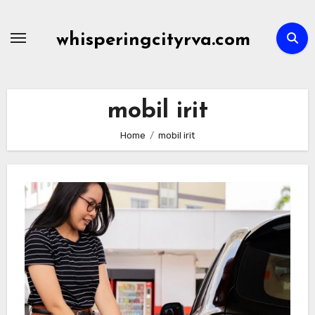
Skip
to
whisperingcityrva.com
content
mobil irit
Home
mobil irit