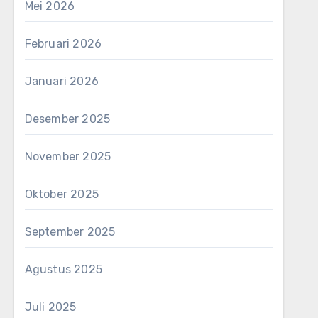
Mei 2026
Februari 2026
Januari 2026
Desember 2025
November 2025
Oktober 2025
September 2025
Agustus 2025
Juli 2025