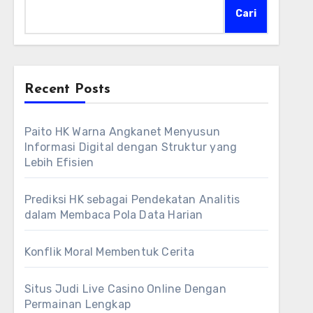
Cari
Recent Posts
Paito HK Warna Angkanet Menyusun
Informasi Digital dengan Struktur yang
Lebih Efisien
Prediksi HK sebagai Pendekatan Analitis
dalam Membaca Pola Data Harian
Konflik Moral Membentuk Cerita
Situs Judi Live Casino Online Dengan
Permainan Lengkap