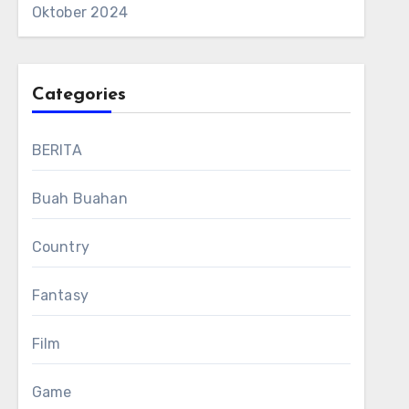
Oktober 2024
Categories
BERITA
Buah Buahan
Country
Fantasy
Film
Game