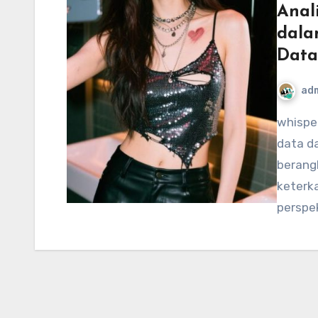
Anal
dala
Data
ad
whisperingcityrva.com – Analisis terhadap perubahan
data da
berangk
keterk
perspe