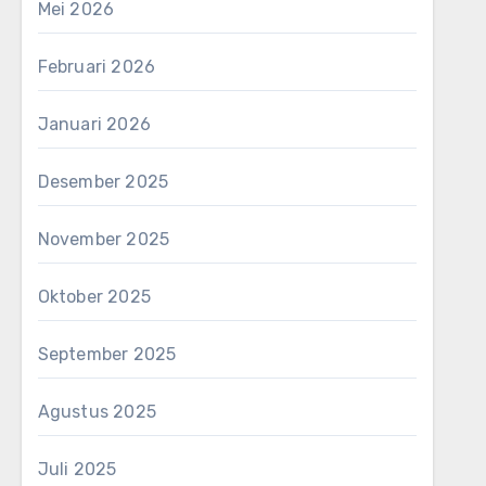
Mei 2026
Februari 2026
Januari 2026
Desember 2025
November 2025
Oktober 2025
September 2025
Agustus 2025
Juli 2025