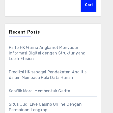
Cari
Recent Posts
Paito HK Warna Angkanet Menyusun
Informasi Digital dengan Struktur yang
Lebih Efisien
Prediksi HK sebagai Pendekatan Analitis
dalam Membaca Pola Data Harian
Konflik Moral Membentuk Cerita
Situs Judi Live Casino Online Dengan
Permainan Lengkap