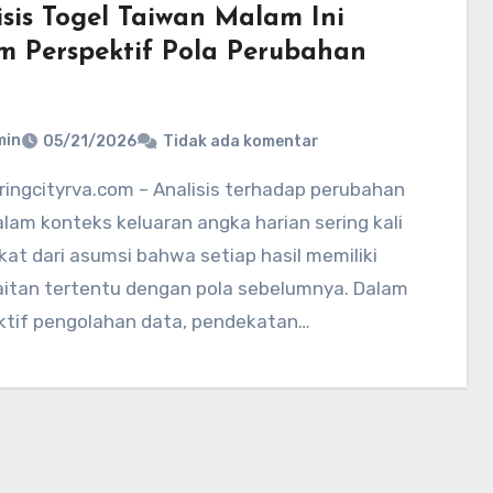
isis Togel Taiwan Malam Ini
m Perspektif Pola Perubahan
min
05/21/2026
Tidak ada komentar
lam konteks keluaran angka harian sering kali
at dari asumsi bahwa setiap hasil memiliki
aitan tertentu dengan pola sebelumnya. Dalam
ktif pengolahan data, pendekatan…