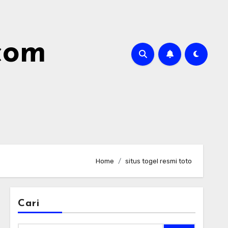
.com
Home
situs togel resmi toto
Cari