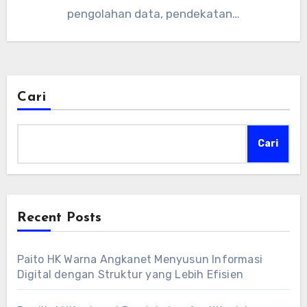
pengolahan data, pendekatan…
Cari
Cari
Recent Posts
Paito HK Warna Angkanet Menyusun Informasi
Digital dengan Struktur yang Lebih Efisien