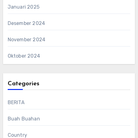
Januari 2025
Desember 2024
November 2024
Oktober 2024
Categories
BERITA
Buah Buahan
Country