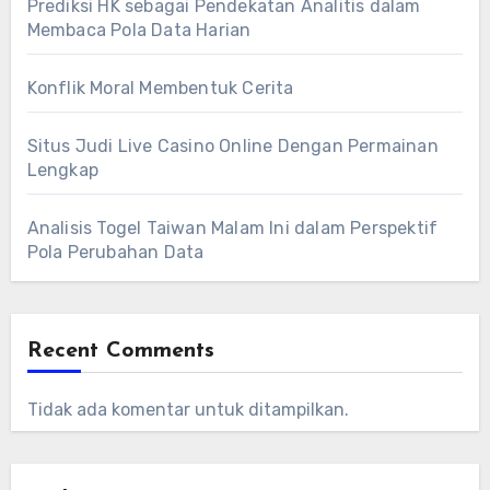
Prediksi HK sebagai Pendekatan Analitis dalam
Membaca Pola Data Harian
Konflik Moral Membentuk Cerita
Situs Judi Live Casino Online Dengan Permainan
Lengkap
Analisis Togel Taiwan Malam Ini dalam Perspektif
Pola Perubahan Data
Recent Comments
Tidak ada komentar untuk ditampilkan.