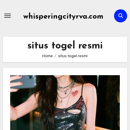
Skip
to
whisperingcityrva.com
content
situs togel resmi
Home
situs togel resmi