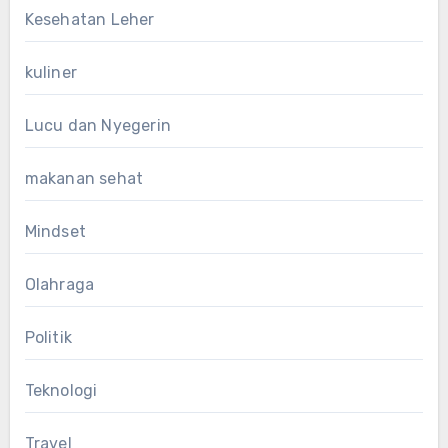
Kesehatan Leher
kuliner
Lucu dan Nyegerin
makanan sehat
Mindset
Olahraga
Politik
Teknologi
Travel