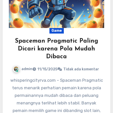
Game
Spaceman Pragmatic Paling
Dicari karena Pola Mudah
Dibaca
admin
11/15/2025
Tidak ada komentar
whisperingcityrva.com – Spaceman Pragmatic
terus menarik perhatian pemain karena pola
permainannya mudah dibaca dan peluang
menangnya terlihat lebih stabil. Banyak
pemain memilih game ini dibanding slot lain,