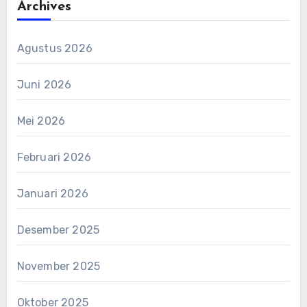
Archives
Agustus 2026
Juni 2026
Mei 2026
Februari 2026
Januari 2026
Desember 2025
November 2025
Oktober 2025