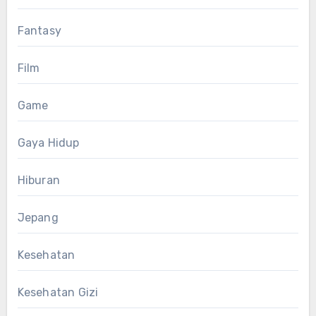
Fantasy
Film
Game
Gaya Hidup
Hiburan
Jepang
Kesehatan
Kesehatan Gizi