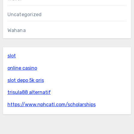
Uncategorized
Wahana
slot
online casino
slot depo 5k qris
trisula88 alternatif
https://www.nphcatl.com/scholarships