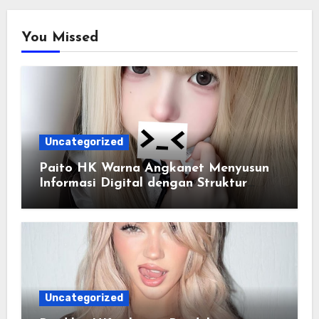
You Missed
Uncategorized
Paito HK Warna Angkanet Menyusun
Informasi Digital dengan Struktur
yang Lebih Efisien
Uncategorized