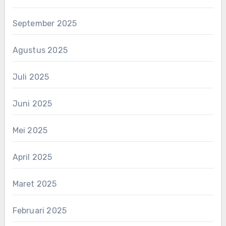
September 2025
Agustus 2025
Juli 2025
Juni 2025
Mei 2025
April 2025
Maret 2025
Februari 2025