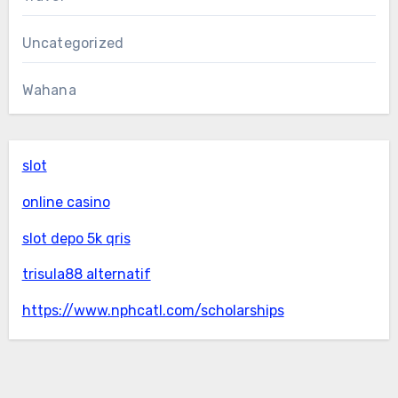
Uncategorized
Wahana
slot
online casino
slot depo 5k qris
trisula88 alternatif
https://www.nphcatl.com/scholarships