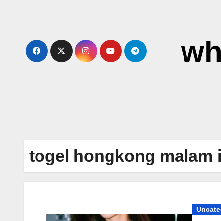
Skip
to
content
wh
togel hongkong malam i
Uncate