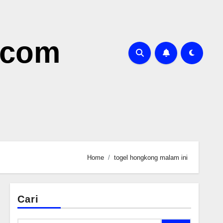
.com
Home
togel hongkong malam ini
Cari