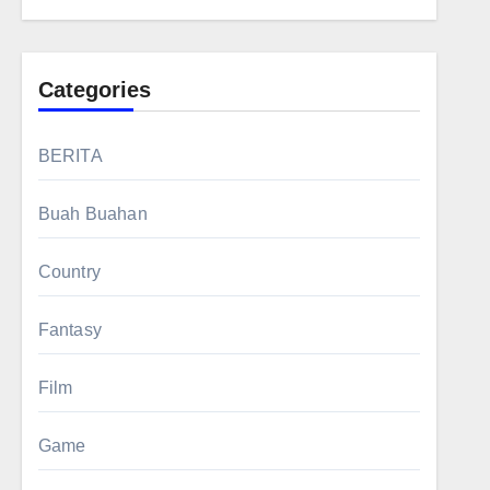
Categories
BERITA
Buah Buahan
Country
Fantasy
Film
Game