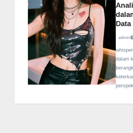
Anal
dala
Data
admin
whisperingcityrva.com – Analisis terhadap perubahan data
dalam k
berangk
keterka
perspek