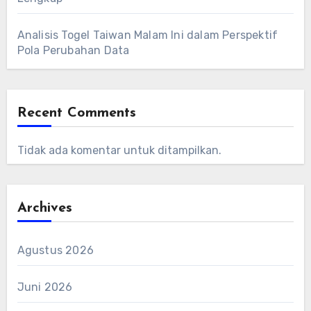
Analisis Togel Taiwan Malam Ini dalam Perspektif
Pola Perubahan Data
Recent Comments
Tidak ada komentar untuk ditampilkan.
Archives
Agustus 2026
Juni 2026