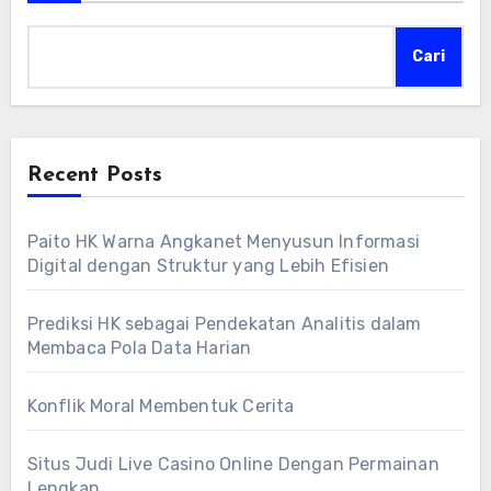
Cari
Recent Posts
Paito HK Warna Angkanet Menyusun Informasi
Digital dengan Struktur yang Lebih Efisien
Prediksi HK sebagai Pendekatan Analitis dalam
Membaca Pola Data Harian
Konflik Moral Membentuk Cerita
Situs Judi Live Casino Online Dengan Permainan
Lengkap