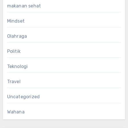
makanan sehat
Mindset
Olahraga
Politik
Teknologi
Travel
Uncategorized
Wahana