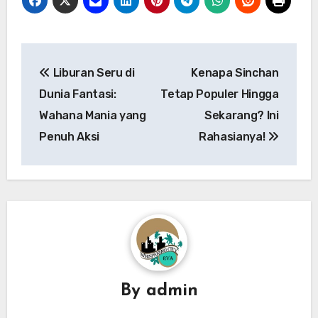
Navigasi
Liburan Seru di
Kenapa Sinchan
pos
Dunia Fantasi:
Tetap Populer Hingga
Wahana Mania yang
Sekarang? Ini
Penuh Aksi
Rahasianya!
By
admin