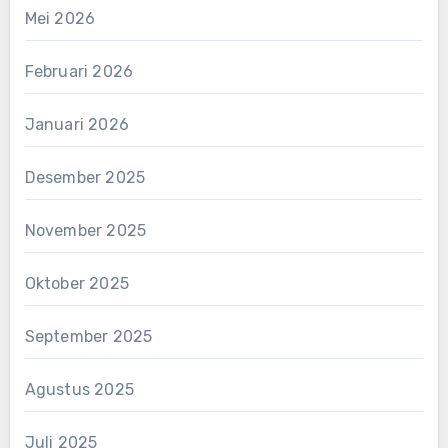
Mei 2026
Februari 2026
Januari 2026
Desember 2025
November 2025
Oktober 2025
September 2025
Agustus 2025
Juli 2025