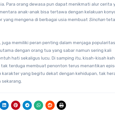
sia. Para orang dewasa pun dapat menikmati alur cerita 
ementara anak-anak bisa tertawa dengan kelakuan kony
r yang mengena di berbagai usia membuat
Sinchan
tet
ini, juga memiliki peran penting dalam menjaga popularita
utama dengan orang tua yang sabar namun sering kali
h hati sekaligus lucu. Di samping itu, kisah-kisah ke
n tak terduga membuat penonton terus menantikan epi
n karakter yang begitu dekat dengan kehidupan, tak hera
a sekarang.