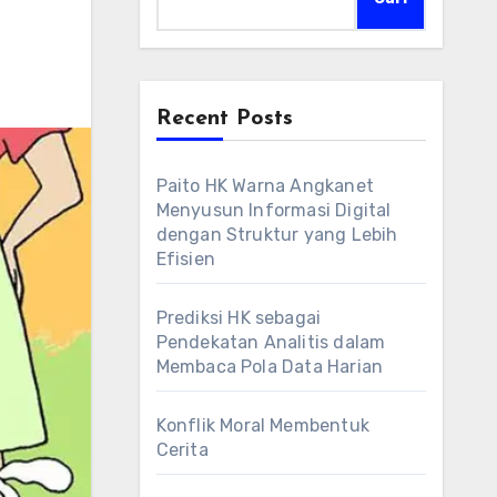
Recent Posts
Paito HK Warna Angkanet
Menyusun Informasi Digital
dengan Struktur yang Lebih
Efisien
Prediksi HK sebagai
Pendekatan Analitis dalam
Membaca Pola Data Harian
Konflik Moral Membentuk
Cerita