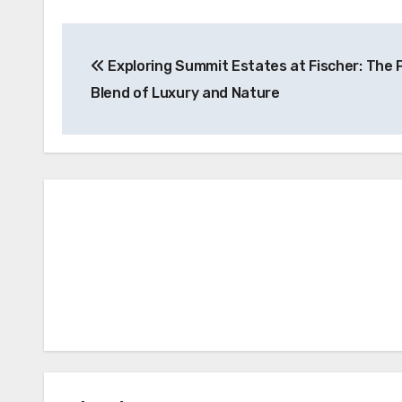
Navigasi
Exploring Summit Estates at Fischer: The 
pos
Blend of Luxury and Nature