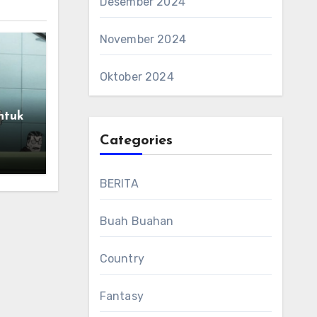
Desember 2024
November 2024
Oktober 2024
ntuk
Categories
BERITA
Buah Buahan
Country
Fantasy