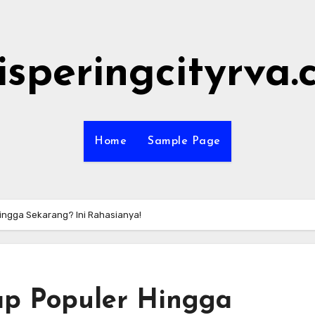
isperingcityrva
Home
Sample Page
ingga Sekarang? Ini Rahasianya!
ap Populer Hingga